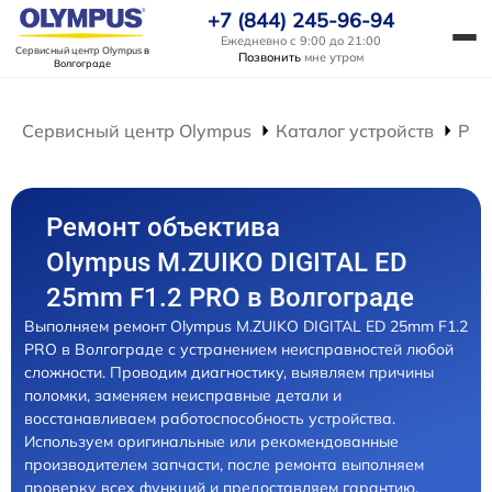
+7 (844) 245-96-94
Ежедневно с 9:00 до 21:00
Сервисный центр Olympus
в
Позвонить
мне утром
Волгограде
Сервисный центр Olympus
Каталог устройств
Рем
Ремонт объектива
Olympus M.ZUIKO DIGITAL ED
25mm F1.2 PRO в Волгограде
Выполняем ремонт Olympus M.ZUIKO DIGITAL ED 25mm F1.2
PRO в Волгограде с устранением неисправностей любой
сложности. Проводим диагностику, выявляем причины
поломки, заменяем неисправные детали и
восстанавливаем работоспособность устройства.
Используем оригинальные или рекомендованные
производителем запчасти, после ремонта выполняем
проверку всех функций и предоставляем гарантию.