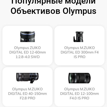
Популярные модели
Объективов Olympus
Olympus ZUIKO
Olympus M.ZUIKO
DIGITAL ED 12-60mm
DIGITAL ED 300mm F4
1:2.8-4.0 SWD
IS PRO
Olympus M.ZUIKO
Olympus M.ZUIKO
DIGITAL ED 40-150mm
DIGITAL ED 12‑100mm
F2.8 PRO
F4.0 IS PRO