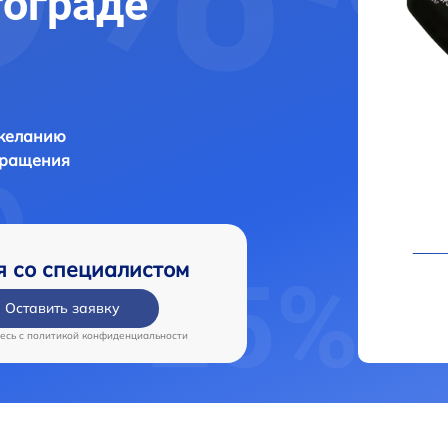
гограде
 желанию
бращения
я со специалистом
Оставить заявку
есь c
политикой конфиденциальности